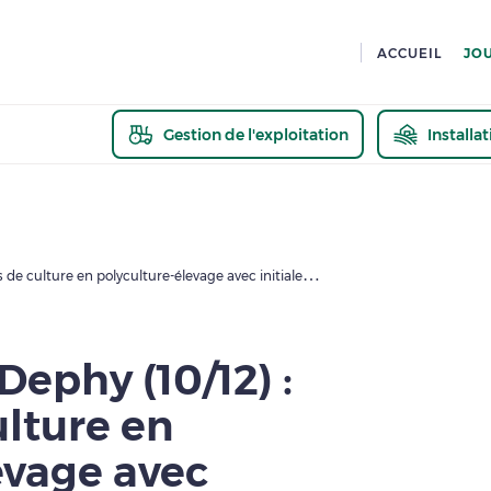
ACCUEIL
JO
Gestion de l'exploitation
Installa
En savoir pl
Fiches Fermes Dephy (10/12) : Systèmes de culture en polyculture-élevage avec initialement moins de 50% de prairies temporaires
ephy (10/12) :
lture en
evage avec