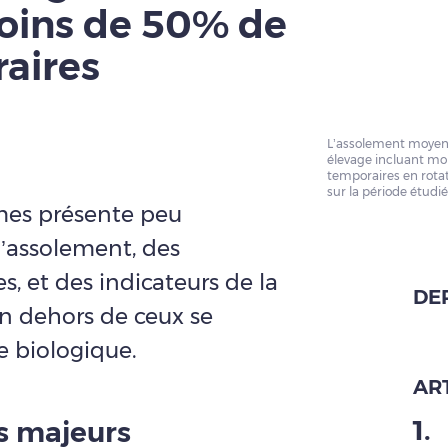
oins de 50% de
raires
L’assolement moyen 
élevage incluant mo
temporaires en rotat
sur la période étudié
èmes présente peu
l’assolement, des
 et des indicateurs de la
DE
en dehors de ceux se
re biologique.
ART
1
.
s majeurs