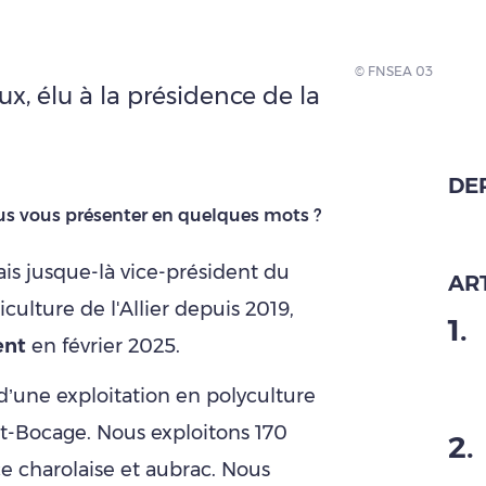
© FNSEA 03
x, élu à la présidence de la
DE
us vous présenter en quelques mots ?
tais jusque-là vice-président du
ART
iculture de l'Allier depuis 2019,
1
.
ent
en février 2025.
 d’une exploitation en polyculture
-Bocage. Nous exploitons 170
2
.
e charolaise et aubrac. Nous