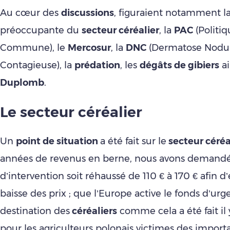
Au cœur des
discussions
, figuraient notamment la
préoccupante du
secteur céréalier
, la
PAC
(Politiq
Commune), le
Mercosur
, la
DNC
(Dermatose Nodul
Contagieuse), la
prédation
, les
dégâts de gibiers
ai
Duplomb
.
Le secteur céréalier
Un
point de situation
a été fait sur le
secteur céréa
années de revenus en berne, nous avons demandé 
d’intervention soit réhaussé de 110 € à 170 € afin d’
baisse des prix ; que l’Europe active le fonds d’urg
destination des
céréaliers
comme cela a été fait il
pour les agriculteurs polonais victimes des import