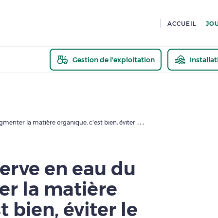
ACCUEIL
JO
Gestion de l'exploitation
Installa
En savoir pl
[Interview] Réserve en eau du sol : « augmenter la matière organique, c’est bien, éviter le tassement, c’est mieux »
serve en eau du
er la matière
 bien, éviter le