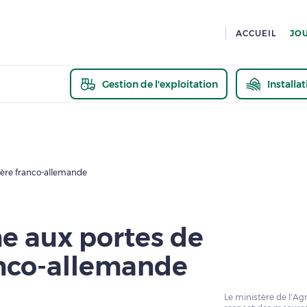
ACCUEIL
JO
Gestion de l'exploitation
Installa
En savoir pl
tière franco-allemande
ne aux portes de
ranco-allemande
Le ministère de l’Agr