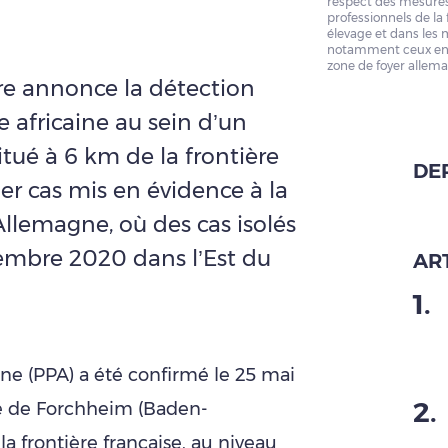
respect des mesures 
professionnels de la f
élevage et dans les 
notamment ceux en 
zone de foyer allema
ure annonce la détection
e africaine au sein d’un
tué à 6 km de la frontière
DE
ier cas mis en évidence à la
Allemagne, où des cas isolés
embre 2020 dans l’Est du
ART
1
.
ine (PPA) a été confirmé le 25 mai
2
.
 de Forchheim (Baden-
a frontière française, au niveau