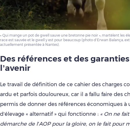
« Qui mange un pot de gwell sauve une bretonne pie noir », martèlent les élev
race est sauvée et le gwell y est pour beaucoup (photo d’Erwan Balança, extr
actuellement présentée à Nantes).
Des références et des garanties
l’avenir
Le travail de définition de ce cahier des charges col
ardu et parfois douloureux, car il a fallu faire des ch
permis de donner des références économiques à
d’élevage « alternatif » qui fonctionne :
« On ne fait
démarche de l’AOP pour la gloire, on le fait pour 