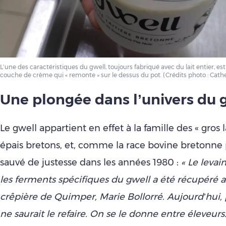
L’une des caractéristiques du gwell, toujours fabriqué avec du lait entier, e
couche de crème qui « remonte » sur le dessus du pot. (Crédits photo : Cathe
Une plongée dans l’univers du 
Le gwell appartient en effet à la famille des « gros la
épais bretons, et, comme la race bovine bretonne pi
sauvé de justesse dans les années 1980 :
« Le levai
les ferments spécifiques du gwell a été récupéré 
crêpière de Quimper, Marie Bollorré. Aujourd’hui,
ne saurait le refaire. On se le donne entre éleveurs.