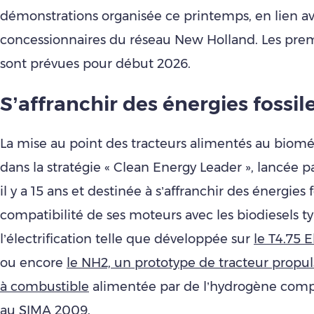
démonstrations organisée ce printemps, en lien av
concessionnaires du réseau New Holland. Les premi
sont prévues pour début 2026.
S’affranchir des énergies fossil
La mise au point des tracteurs alimentés au biomét
dans la stratégie « Clean Energy Leader », lancée 
il y a 15 ans et destinée à s’affranchir des énergies f
compatibilité de ses moteurs avec les biodiesels 
l’électrification telle que développée sur
le T4.75 
ou encore
le NH2, un prototype de tracteur propul
à combustible
alimentée par de l’hydrogène com
au SIMA 2009.