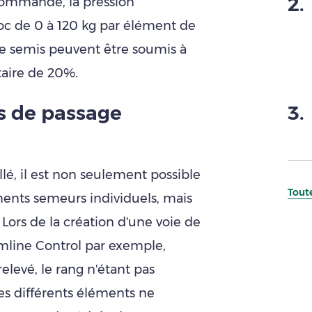
2
.
 commande, la pression
oc de 0 à 120 kg par élément de
de semis peuvent être soumis à
aire de 20%.
es de passage
3
.
lé, il est non seulement possible
Toute
ments semeurs individuels, mais
. Lors de la création d'une voie de
ramline Control par exemple,
elevé, le rang n'étant pas
 les différents éléments ne