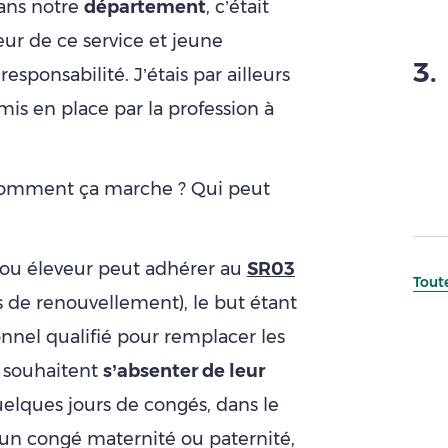
ns notre
département
, c’était
eur de ce service et jeune
3
.
esponsabilité. J’étais par ailleurs
mis en place par la profession à
comment ça marche ? Qui peut
ou éleveur peut adhérer au
SR03
Toute
 de renouvellement), le but étant
nnel qualifié pour remplacer les
ls souhaitent
s’absenter de leur
uelques jours de congés, dans le
n congé maternité ou paternité,