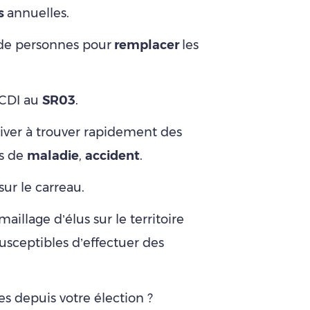
s
annuelles.
nt de personnes pour
remplacer
les
 CDI au
SR03
.
rriver à trouver rapidement des
s de
maladie
,
accident
.
sur le carreau.
aillage d’élus sur le territoire
usceptibles d’effectuer des
s depuis votre élection ?