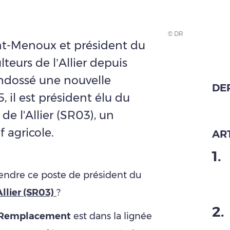
© DR
int-Menoux et président du
teurs de l’Allier depuis
ndossé une nouvelle
DE
 il est président élu du
e l'Allier (SR03), un
f agricole.
ART
1
.
rendre ce poste de président du
llier (SR03)
?
2
.
e Remplacement
est dans la lignée