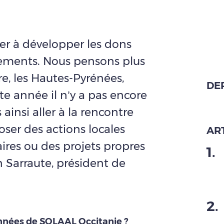
er à développer les dons
tements. Nous pensons plus
re, les Hautes-Pyrénées,
DE
tte année il n’y a pas encore
ainsi aller à la rencontre
oser des actions locales
ART
ires ou des projets propres
1
.
on Sarraute, président de
2
.
nnées de SOLAAL Occitanie ?