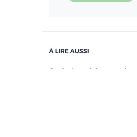
À LIRE AUSSI
Canicules, sécheresse, in
agriculteur seul"
Lire l'article
Crise climatique : les 2
Lire l'article