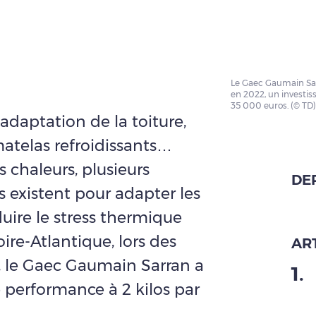
Le Gaec Gaumain Sarr
en 2022, un investi
35 000 euros. (© TD)
daptation de la toiture,
atelas refroidissants…
 chaleurs, plusieurs
DE
 existent pour adapter les
uire le stress thermique
ire-Atlantique, lors des
ART
n, le Gaec Gaumain Sarran a
1
.
de performance à 2 kilos par