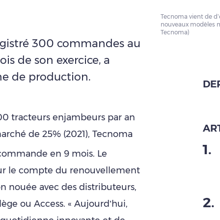
Tecnoma vient de d’e
nouveaux modèles m
Tecnoma)
registré 300 commandes au
is de son exercice, a
ne de production.
DE
0 tracteurs enjambeurs par an
ART
arché de 25% (2021), Tecnoma
1
.
ommande en 9 mois. Le
sur le compte du renouvellement
ion nouée avec des distributeurs,
2
.
ilège ou Access. « Aujourd’hui,