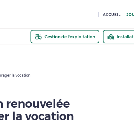
ACCUEIL
JO
Gestion de l'exploitation
Installa
En savoir pl
rager la vocation
n renouvelée
r la vocation