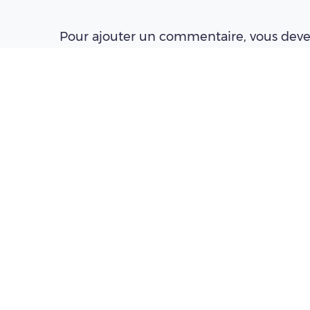
Pour ajouter un commentaire, vous deve
connecté(e) à un compte Pleinchamp
Créer un compte
Se connecter
À LIRE AUSSI