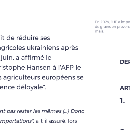
En 2024, l’UE a impo
de grains en provena
maïs.
t de réduire ses
gricoles ukrainiens après
juin, a affirmé le
DE
istophe Hansen à l'AFP le
s agriculteurs européens se
ence déloyale".
ART
1
.
nt pas rester les mêmes (...) Donc
'importations"
, a-t-il assuré, lors