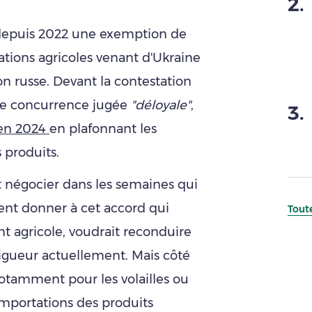
2
.
depuis 2022 une exemption de
tions agricoles venant d'Ukraine
ion russe. Devant la contestation
tte concurrence jugée
"déloyale"
,
3
.
f en 2024
en plafonnant les
 produits.
 négocier dans les semaines qui
dent donner à cet accord qui
Toute
nt agricole, voudrait reconduire
igueur actuellement. Mais côté
notamment pour les volailles ou
'importations des produits