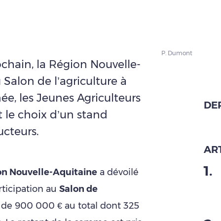
P. Dumont
ochain, la Région Nouvelle-
 Salon de l’agriculture à
ée, les Jeunes Agriculteurs
DE
t le choix d’un stand
ucteurs.
ART
1
.
on Nouvelle-Aquitaine
a dévoilé
articipation au
Salon de
 de 900 000 € au total dont 325