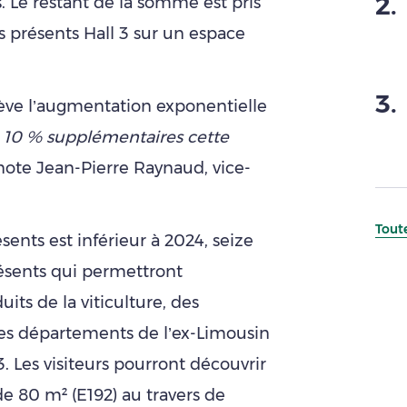
2
.
 Le restant de la somme est pris
 présents Hall 3 sur un espace
3
.
ève l’augmentation exponentielle
«
10 % supplémentaires cette
note Jean-Pierre Raynaud, vice-
Toute
ents est inférieur à 2024, seize
ésents qui permettront
uits de la viticulture, des
Les départements de l’ex-Limousin
. Les visiteurs pourront découvrir
e 80 m² (E192) au travers de