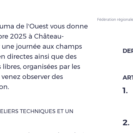
Fédération régional
uma de l’Ouest vous donne
bre 2025 à Château-
r une journée aux champs
DE
n directes ainsi que des
ibres, organisées par les
, venez observer des
ART
on.
1
.
ELIERS TECHNIQUES ET UN
2
.