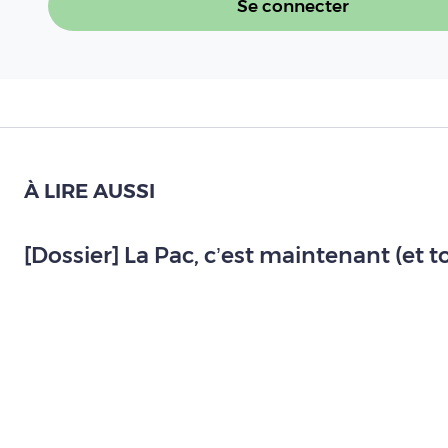
Se connecter
À LIRE AUSSI
[Dossier] La Pac, c’est maintenant (et t
Lire l'article
BCAE, contrôles, moyenne olympique, g
Commission européenne
Lire l'article