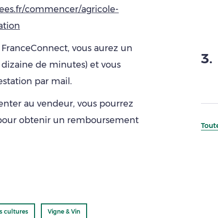
ees.fr/commencer/agricole-
ation
es FranceConnect, vous aurez un
3
.
 dizaine de minutes) et vous
station par mail.
senter au vendeur, vous pourrez
s pour obtenir un remboursement
Toute
s cultures
Vigne & Vin