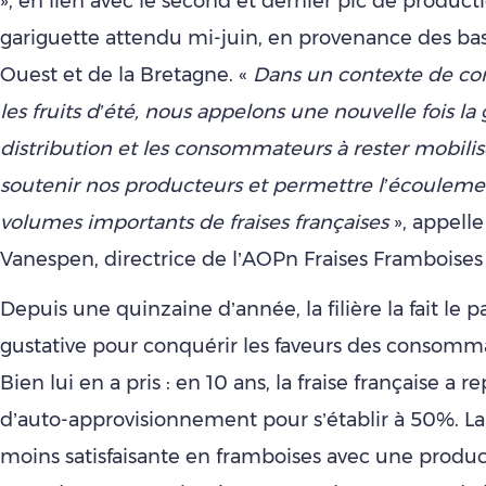
», en lien avec le second et dernier pic de producti
gariguette attendu mi-juin, en provenance des ba
Ouest et de la Bretagne. «
Dans un contexte de co
les fruits d’été, nous appelons une nouvelle fois la
distribution et les consommateurs à rester mobili
soutenir nos producteurs et permettre l’écouleme
volumes importants de fraises françaises
», appell
Vanespen, directrice de l’AOPn Fraises Framboises
Depuis une quinzaine d’année, la filière la fait le pa
gustative pour conquérir les faveurs des consomma
Bien lui en a pris : en 10 ans, la fraise française a re
d’auto-approvisionnement pour s’établir à 50%. La 
moins satisfaisante en framboises avec une produ