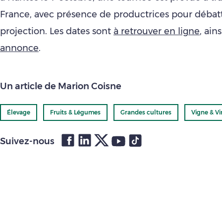
France, avec présence de productrices pour débatt
projection. Les dates sont
à retrouver en ligne
, ain
annonce
.
Un article de Marion Coisne
Élevage
Fruits & Légumes
Grandes cultures
Vigne & Vi
Suivez-nous