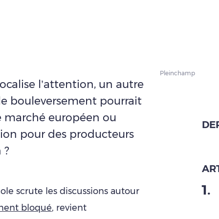
Pleinchamp
calise l’attention, un autre
ble bouleversement pourrait
 le marché européen ou
DE
sion pour des producteurs
 ?
ART
1
.
le scrute les discussions autour
ement bloqué
, revient