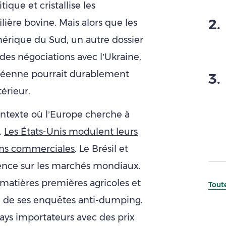
ique et cristallise les
2
.
lière bovine. Mais alors que les
mérique du Sud, un autre dossier
 des négociations avec l’Ukraine,
opéenne pourrait durablement
3
.
érieur.
contexte où l’Europe cherche à
.
Les États-Unis modulent leurs
ions commerciales
. Le Brésil et
sence sur les marchés mondiaux.
 matières premières agricoles et
Toute
me de ses enquêtes anti-dumping.
 pays importateurs avec des prix