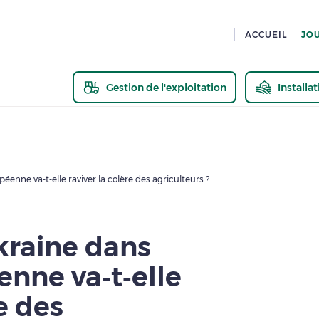
ACCUEIL
JO
Gestion de l'exploitation
Installa
En savoir pl
éenne va‑t‑elle raviver la colère des agriculteurs ?
Ukraine dans
enne va‑t‑elle
e des