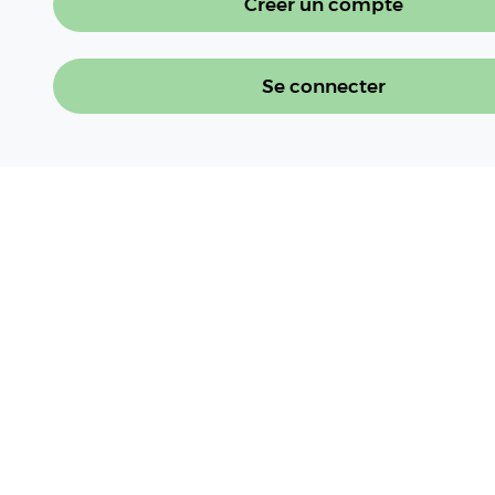
Créer un compte
Se connecter
À LIRE AUSSI
Réseau Dephy : 12 fiches systèmes pour
plus
Lire l'article
Fiches Fermes Dephy (12/12) : Systèmes