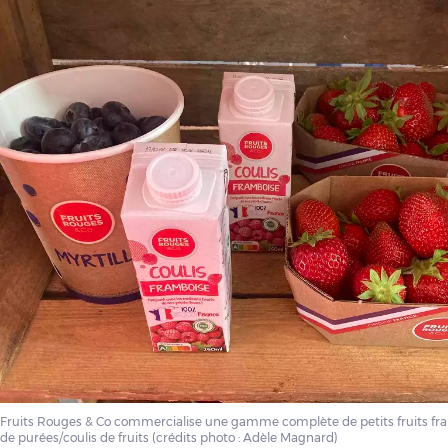
Fruits Rouges & Co commercialise une gamme complète de petits fruits frais,
de purées/coulis de fruits (crédits photo : Adèle Magnard)