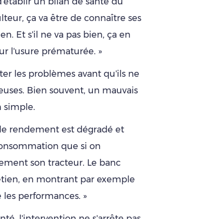
établir un bilan de santé du
lteur, ça va être de connaître ses
en. Et s'il ne va pas bien, ça en
ur l'usure prématurée. »
er les problèmes avant qu'ils ne
euses. Bien souvent, un mauvais
 simple.
 le rendement est dégradé et
consommation que si on
rement son tracteur. Le banc
retien, en montrant par exemple
e les performances. »
té, l'intervention ne s'arrête pas