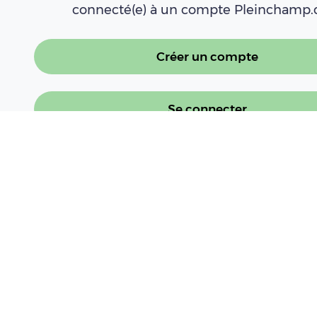
connecté(e) à un compte Pleinchamp
Créer un compte
Se connecter
À LIRE AUSSI
[Episode 8] Méca'Innov l'événement d
Lire l'article