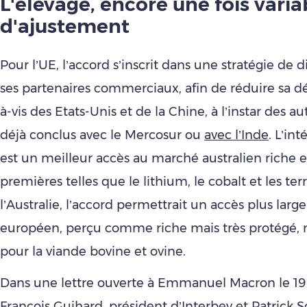
L'élevage, encore une fois varia
d'ajustement
Pour l’UE, l’accord s’inscrit dans une stratégie de d
ses partenaires commerciaux, afin de réduire sa d
à-vis des Etats-Unis et de la Chine, à l’instar des a
déjà conclus avec le Mercosur ou
avec l’Inde
. L’int
est un meilleur accès au marché australien riche 
premières telles que le lithium, le cobalt et les ter
l’Australie, l’accord permettrait un accès plus lar
européen, perçu comme riche mais très protégé
pour la viande bovine et ovine.
Dans une lettre ouverte à Emmanuel Macron le 19
François Guihard, président d’Interbev et Patrick S