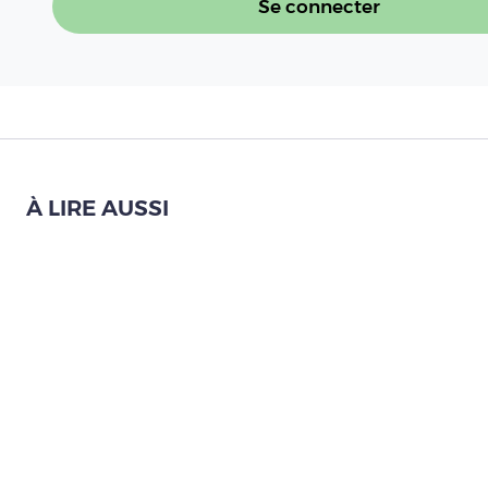
Se connecter
À LIRE AUSSI
En immersion dans un élevage de lapi
Lire l'article
Enthousiasme professionnel : Noah exp
d'apprentissage
Lire l'article