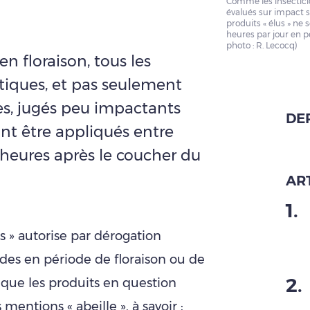
Comme les insecticid
évalués sur impact su
produits « élus » ne 
heures par jour en p
photo : R. Lecocq)
en floraison, tous les
iques, et pas seulement
des, jugés peu impactants
DE
ront être appliqués entre
 heures après le coucher du
ART
1
.
es » autorise par dérogation
cides en période de floraison ou de
2
.
que les produits en question
 mentions « abeille », à savoir :