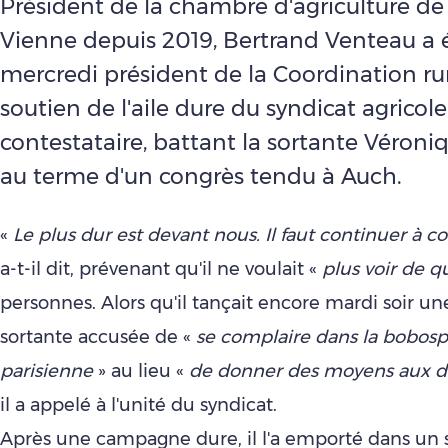
Président de la chambre d'agriculture de
Vienne depuis 2019, Bertrand Venteau a é
mercredi président de la Coordination rur
soutien de l'aile dure du syndicat agricole
contestataire, battant la sortante Véroni
au terme d'un congrès tendu à Auch.
«
Le plus dur est devant nous. Il faut continuer à c
a-t-il dit, prévenant qu'il ne voulait «
plus voir de q
personnes. Alors qu'il tançait encore mardi soir u
sortante accusée de «
se
complaire dans la bobos
parisienne
» au lieu «
de donner des moyens aux
d
il a appelé à l'unité du syndicat.
Après une campagne dure, il l'a emporté dans un s