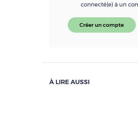
connecté(e) à un c
Créer un compte
À LIRE AUSSI
Les Français consomment t
Lire l'article
Plants de fraisier : le bi