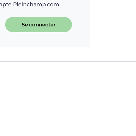
ompte Pleinchamp.com
Se connecter
oujours moins de fruits et légumes frais
ocontrôle contre Phytophtora cactorum