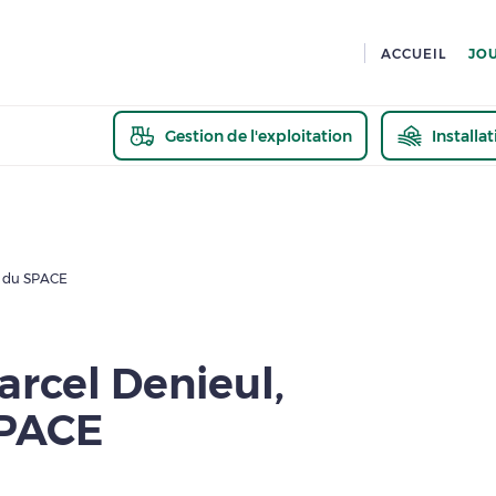
ACCUEIL
JO
Gestion de l'exploitation
Installa
En savoir pl
t du SPACE
arcel Denieul,
SPACE