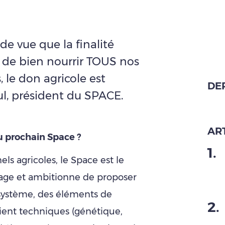
e vue que la finalité
t de bien nourrir TOUS nos
, le don agricole est
DE
ul, président du SPACE.
ART
u prochain Space ?
1
.
ls agricoles, le Space est le
levage et ambitionne de proposer
 système, des éléments de
2
.
oient techniques (génétique,