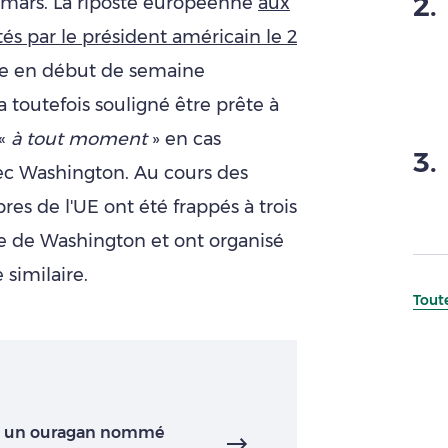
2
.
mars. La riposte européenne
aux
s par le président américain le 2
ntée en début de semaine
toutefois souligné être prête à
 «
à tout moment
» en cas
3
.
ec Washington. Au cours des
res de l'UE ont été frappés à trois
ne de Washington et ont organisé
 similaire.
Toute
 : un ouragan nommé