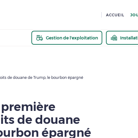
ACCUEIL
JO
Gestion de l'exploitation
Installa
En savoir pl
roits de douane de Trump, le bourbon épargné
 première
oits de douane
bourbon épargné