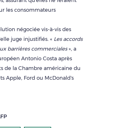
s, assurant qu'elles ne feraient
pour les consommateurs
lution négociée vis-à-vis des
lle juge injustifiés. «
Les accords
aux barrières commerciales
», a
européen Antonio Costa après
nts de la Chambre américaine du
s Apple, Ford ou McDonald's
AFP