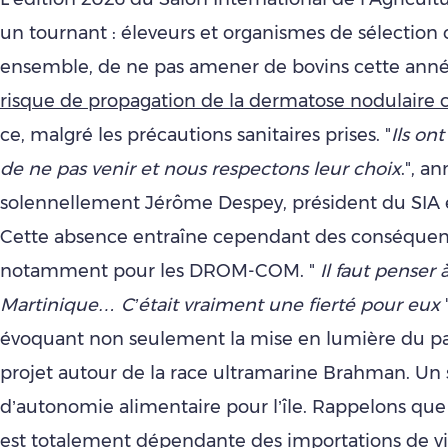
un tournant : éleveurs et organismes de sélection o
ensemble, de ne pas amener de bovins cette ann
risque de propagation de la dermatose nodulaire 
ce, malgré les précautions sanitaires prises. "
Ils ont
de ne pas venir et nous respectons leur choix
.", a
solennellement Jérôme Despey, président du SIA
Cette absence entraîne cependant des conséquen
notamment pour les DROM-COM. "
Il faut penser à
Martinique… C’était vraiment une fierté pour eux
"
évoquant non seulement la mise en lumière du pay
projet autour de la race ultramarine Brahman. Un
d’autonomie alimentaire pour l’île. Rappelons que
est totalement dépendante des importations de v