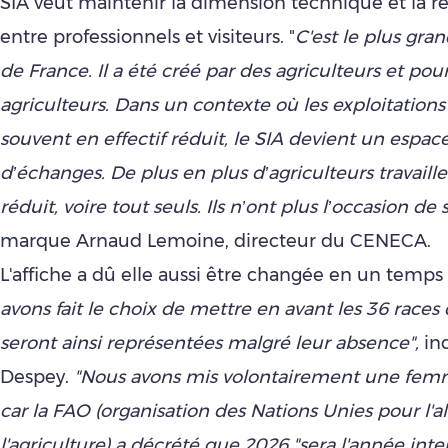
SIA veut maintenir la dimension technique et la re
entre professionnels et visiteurs. "
C'est le plus gran
de France. Il a été créé par des agriculteurs et pour
agriculteurs. Dans un contexte où les exploitation
souvent en effectif réduit, le SIA devient un espace
d’échanges. De plus en plus d’agriculteurs travaille
réduit, voire tout seuls. Ils n’ont plus l’occasion de
marque Arnaud Lemoine, directeur du CENECA.
L'affiche a dû elle aussi être changée en un temps 
avons fait le choix de mettre en avant les 36 races 
seront ainsi représentées malgré leur absence",
in
Despey.
"Nous avons mis volontairement une femme
car la FAO (organisation des Nations Unies pour l'a
l'agriculture) a décrété que 2026 "sera l'année int