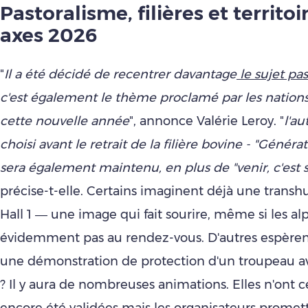
Pastoralisme, filières et territoir
axes 2026
"
Il a été décidé de recentrer davantage
le sujet pa
c'est également le thème proclamé par les nation
cette nouvelle année
", annonce Valérie Leroy. "
l'a
choisi avant le retrait de la filière bovine - "Générat
sera également maintenu, en plus de "venir, c'est 
précise-t-elle. Certains imaginent déjà une trans
Hall 1 — une image qui fait sourire, même si les al
évidemment pas au rendez-vous.
D'autres espèren
une démonstration de protection d'un troupeau a
? Il y aura de nombreuses animations. Elles n'ont
encore été validées mais les organisateurs promet