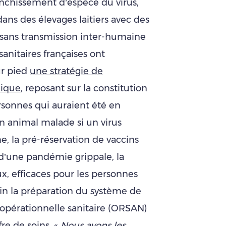
nchissement d’espèce du virus,
ns des élevages laitiers avec des
sans transmission inter-humaine
anitaires françaises ont
ur pied
une stratégie de
mique
, reposant sur la constitution
rsonnes qui auraient été en
 animal malade si un virus
, la pré-réservation de vaccins
d’une pandémie grippale, la
ux, efficaces pour les personnes
n la préparation du système de
n opérationnelle sanitaire (ORSAN)
fre de soins. «
Nous avons les