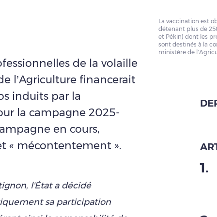
La vaccination est ob
détenant plus de 250
et Pékin) dont les pr
sont destinés à la c
ministère de l’Agric
fessionnelles de la volaille
de l’Agriculture financerait
s induits par la
DE
pour la campagne 2025-
campagne en cours,
 et « mécontentement ».
ART
1
.
ignon, l'État a décidé
tiquement sa participation