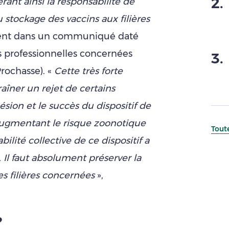
2
.
rant ainsi la responsabilité de
 stockage des vaccins aux filières
rment dans un communiqué daté
s professionnelles concernées
3
.
Prochasse). «
Cette très forte
îner un rejet de certains
ésion et le succès du dispositif de
augmentant le risque zoonotique
Toute
ilité collective de ce dispositif a
. Il faut absolument préserver la
es filières concernées
»,
?