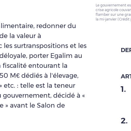
Le gouvernement espè
crise agricole couva
flamber sur une gran
la mi-janvier (Crédit
 alimentaire, redonner du
de la valeur à
c les surtranspositions et les
DE
déloyale, porter Egalim au
 fiscalité entourant la
150 M€ dédiés à l’élevage,
ART
tc. : telle est la teneur
1
.
u gouvernement, décidé à «
le » avant le Salon de
2
.