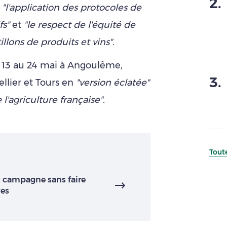
2
.
é
"l'application des protocoles de
fs"
et
"le respect de l'équité de
llons de produits et vins".
du 13 au 24 mai à Angoulême,
3
.
lier et Tours en
"version éclatée"
l'agriculture française".
Toute
et campagne sans faire
ves