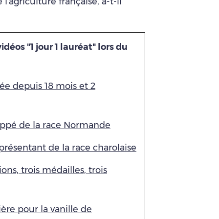
agriculture française, a-t-il
vidéos "1 jour 1 lauréat" lors du
llée depuis 18 mois et 2
bappé de la race Normande
représentant de la race charolaise
ions, trois médailles, trois
ière pour la vanille de