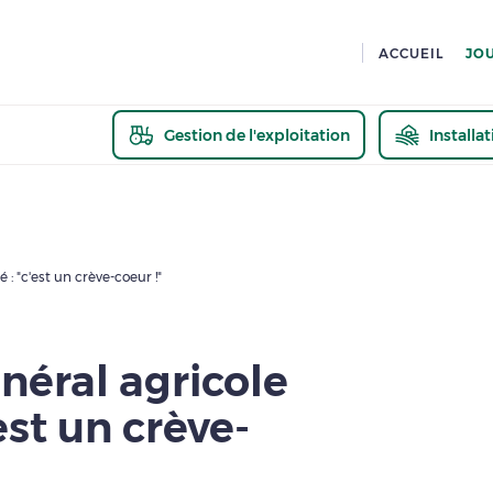
ACCUEIL
JO
Gestion de l'exploitation
Installa
En savoir pl
: "c'est un crève-coeur !"
néral agricole
est un crève-