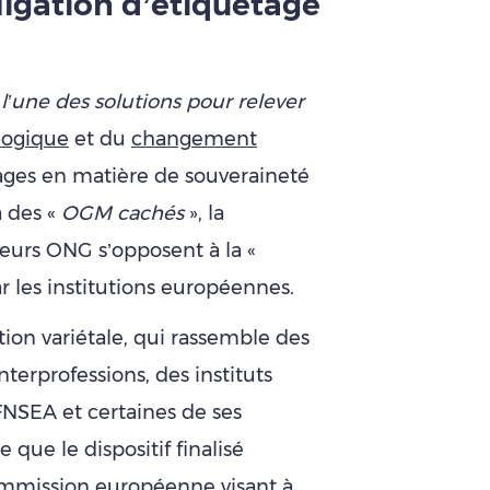
bligation d’étiquetage
T
l’une des solutions pour relever
logique
et du
changement
gages en matière de souveraineté
à des «
OGM cachés
», la
eurs ONG s’opposent à la «
 les institutions européennes.
ation variétale, qui rassemble des
terprofessions, des instituts
FNSEA et certaines de ses
e que le dispositif finalisé
ommission européenne visant à