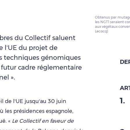
Obtenus par mutagén
les NGT1 seraient c
aux végétaux convent
Lecocq)
res du Collectif saluent
e l’UE du projet de
les techniques génomiques
DE
 futur cadre réglementaire
nel ».
ART
1
.
l de l’UE jusqu’au 30 juin
où les présidences espagnole,
ué. «
Le Collectif en faveur de