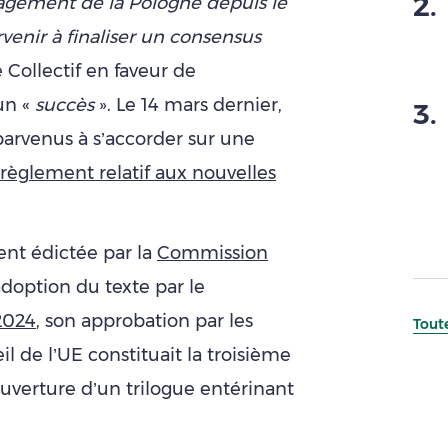
2
.
ngagement de la Pologne depuis le
enir à finaliser un consensus
e Collectif en faveur de
 un «
succès
». Le 14 mars dernier,
3
.
parvenus à s’accorder sur une
 règlement relatif aux nouvelles
ent édictée par la
Commission
adoption du texte par le
2024
, son approbation par les
Toute
 de l’UE constituait la troisième
ouverture d’un trilogue entérinant