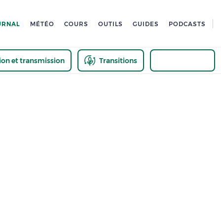
URNAL
MÉTÉO
COURS
OUTILS
GUIDES
PODCASTS
tion et transmission
Transitions
Innovation
us