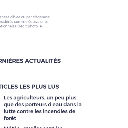
èse ciblée ou par cisgénèse,
onsidérés comme équivalents
ionnels (Crédit photo : R.
RNIÈRES ACTUALITÉS
ICLES LES PLUS LUS
Les agriculteurs, un peu plus
que des porteurs d’eau dans la
lutte contre les incendies de
forêt