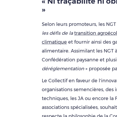
« Ni traçabilité ni o
»
Selon leurs promoteurs, les NG
les défis de la
transition agroéco
climatique
et fournir ainsi des 
alimentaire. Assimilant les NGT 
Confédération paysanne et plusi
déréglementation
» proposée par
Le Collectif en faveur de l’innov
organisations semencières, des in
techniques, les JA ou encore la 
associations spécialisées
,
souhait
respecte la philosophie de la C