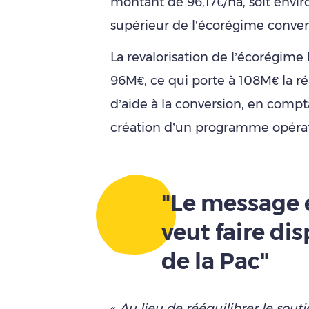
montant de 96,17€/ha, soit envir
supérieur de l’écorégime conven
La revalorisation de l’écorégime
96M€, ce qui porte à 108M€ la réa
d’aide à la conversion, en compta
création d’un programme opératio
"Le message e
veut faire dis
de la Pac"
«
Au lieu de rééquilibrer le sout