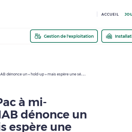
ACCUEIL
JO
Gestion de l'exploitation
Installa
En savoir pl
Révision de la Pac à mi-parcours : la FNAB dénonce un « hold-up » mais espère une séance de rattrapage
Pac à mi-
FNAB dénonce un
is espère une