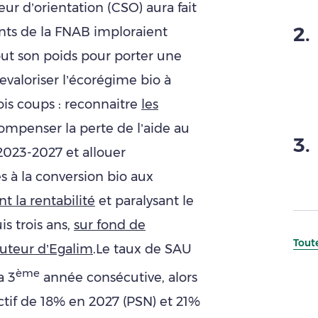
ur d’orientation (CSO) aura fait
2
.
nts de la FNAB imploraient
ut son poids pour porter une
evaloriser l’écorégime bio à
rois coups : reconnaitre
les
compenser la perte de l’aide au
3
.
2023-2027 et allouer
es à la conversion bio aux
nt la rentabilité
et paralysant le
 trois ans,
sur fond de
Toute
uteur d’Egalim
.Le taux de SAU
ème
a 3
année consécutive, alors
ectif de 18% en 2027 (PSN) et 21%