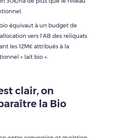
on 30€/ha de plus que le niveau
tionnel.
 bio équivaut à un budget de
llocation vers l’AB des reliquats
nt les 12M€ attribués à la
nnel « lait bio ».
st clair, on
paraître la Bio
ien entre conversion et maintien,