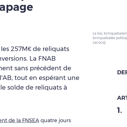
rapage
La bio, brinquebal
brinquebalée politiq
Lecocq)
 les 257M€ de reliquats
onversions. La FNAB
ent sans précédent de
DE
 l'AB, tout en espérant une
le solde de reliquats à
ART
1
.
ent de la FNSEA
quatre jours