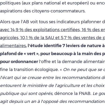
politiques (aux plans national et européen) ou enc
aspirations des citoyens-consommateurs.
Alors que l’AB voit tous ses indicateurs plafonner 
avec 14,9 % des exploitations certifiées, 16 % des 
agricoles, 10,1 % de la SAU et 5,7 % des ventes de 
alimentaires
, l’étude identifie 7 leviers de nature à
plafond de « vert », pour beaucoup à la main des 
pour ordonnancer
l’offre et la demande alimentair
fine la transition écologique. «
On ne peut que se d
l’écart qui se creuse entre les recommandations d
entourent le ministère de l’agriculture et les choix
publique qui sont opérés
, dénonce la FNAB.
Le go
agit depuis un an à l’opposé des recommandations 