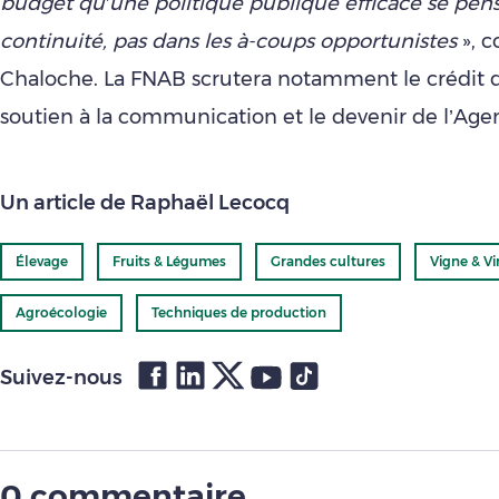
budget qu’une politique publique efficace se pens
continuité, pas dans les à-coups opportunistes
», c
Chaloche. La FNAB scrutera notamment le crédit d
soutien à la communication et le devenir de l’Age
Un article de Raphaël Lecocq
Élevage
Fruits & Légumes
Grandes cultures
Vigne & Vi
Agroécologie
Techniques de production
Suivez-nous
0 commentaire