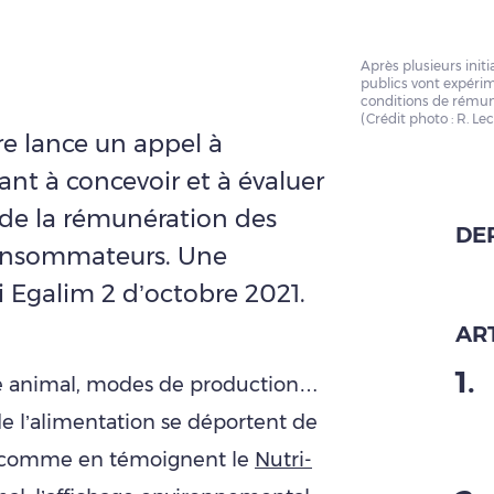
Après plusieurs initi
publics vont expérim
conditions de rémun
(Crédit photo : R. Le
re lance un appel à
ant à concevoir et à évaluer
 de la rémunération des
DE
consommateurs. Une
i Egalim 2 d’octobre 2021.
ART
1
.
re animal, modes de production…
 de l’alimentation se déportent de
s, comme en témoignent le
Nutri-