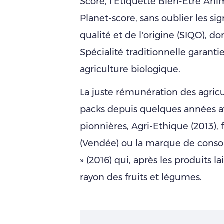
Score
, l’Étiquette
Bien-Être Ani
Planet-score
, sans oublier les sig
qualité et de l’origine (SIQO),
Spécialité traditionnelle garanti
agriculture biologique
.
La juste rémunération des agricult
packs depuis quelques années ave
pionnières, Agri-Ethique (2013), 
(Vendée) ou la marque de consom
» (2016) qui, après les produits l
rayon des fruits et légumes
.