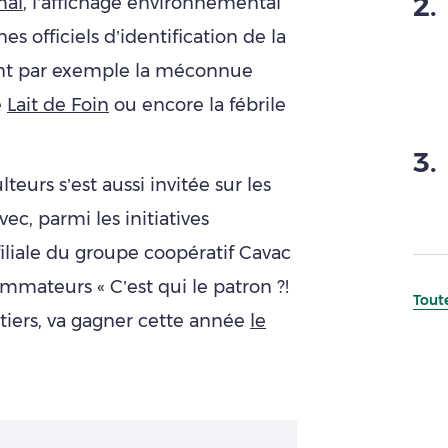
2
.
mal
, l’affichage environnemental
nes officiels d’identification de la
 dont par exemple la méconnue
e
Lait de Foin
ou encore la fébrile
3
.
eurs s’est aussi invitée sur les
c, parmi les initiatives
filiale du groupe coopératif Cavac
mateurs « C’est qui le patron ?!
Toute
aitiers, va gagner cette année
le