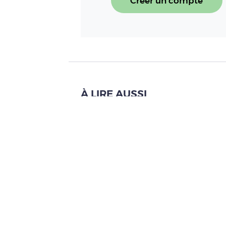
Créer un compte
À LIRE AUSSI
Rémunérascore : 12 projets
Lire l'article
Un rapport sénatorial égra
Lire l'article