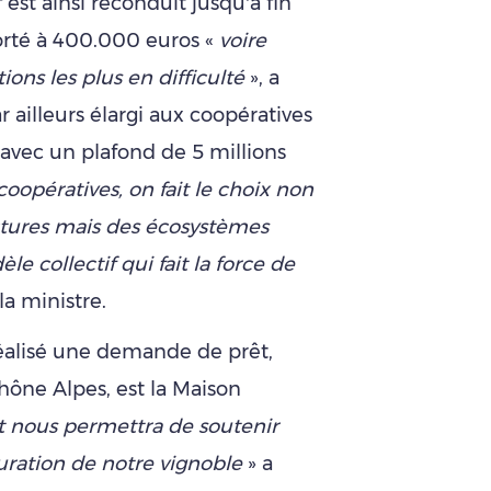
 est ainsi reconduit jusqu’à fin
porté à 400.000 euros «
voire
ons les plus en difficulté
», a
r ailleurs élargi aux coopératives
e, avec un plafond de 5 millions
opératives, on fait le choix non
ctures mais des écosystèmes
le collectif qui fait la force de
 la ministre.
éalisé une demande de prêt,
hône Alpes, est la Maison
t nous permettra de soutenir
turation de notre vignoble
» a