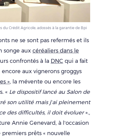
du Crédit Agricole, adossés à la garantie de Bpi
onts ne se sont pas refermés et ils
’on songe aux
céréaliers dans le
eurs confrontés à la
DNC
qui a fait
u encore aux vignerons groggys
es »
, la mévente ou encore les
s. «
Le dispositif lancé au Salon de
ré son utilité mais j’ai pleinement
e des difficultés, il doit évoluer
».,
lture Annie Genevard, à l’occasion
e premiers prêts « nouvelle