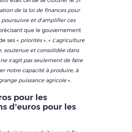
itif était censé se clôturer le 31
tion de la loi de finances pour
oursuivre et d’amplifier ces
e, précisant que le gouvernement
 de ses «
priorités
». «
L’agriculture
, soutenue et consolidée dans
l ne s’agit pas seulement de faire
er notre capacité à produire, à
grange puissance agricole
».
os pour les
ns d’euros pour les