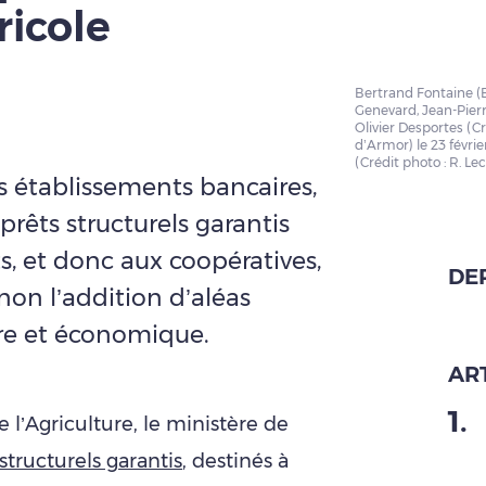
ricole
Bertrand Fontaine (B
Genevard, Jean-Pierr
Olivier Desportes (C
d’Armor) le 23 févrie
(Crédit photo : R. Le
s établissements bancaires,
 prêts structurels garantis
, et donc aux coopératives,
DE
non l’addition d’aléas
ire et économique.
ART
1
.
e l’Agriculture, le ministère de
 structurels garantis
, destinés à