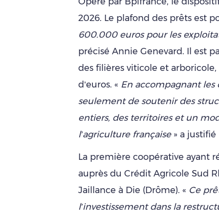
Opéré par Bpifrance, le dispositif
2026. Le plafond des prêts est 
600.000 euros pour les exploitati
précisé Annie Genevard. Il est pa
des filières viticole et arboricol
d’euros. «
En accompagnant les co
seulement de soutenir des stru
entiers, des territoires et un modè
l’agriculture française
» a justifié
La première coopérative ayant r
auprès du Crédit Agricole Sud R
Jaillance à Die (Drôme). «
Ce prê
l’investissement dans la restruc