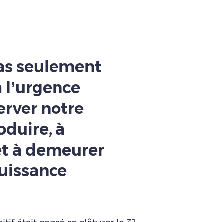
 pas seulement
à l’urgence
erver notre
oduire, à
et à demeurer
uissance