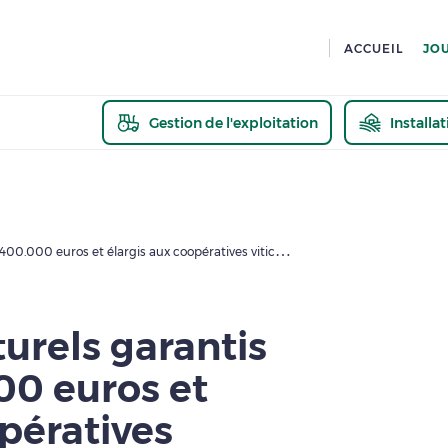
ACCUEIL
JO
Gestion de l'exploitation
Installa
En savoir pl
Les prêts structurels garantis portés à 400.000 euros et élargis aux coopératives viticole et arboricole
turels garantis
00 euros et
opératives