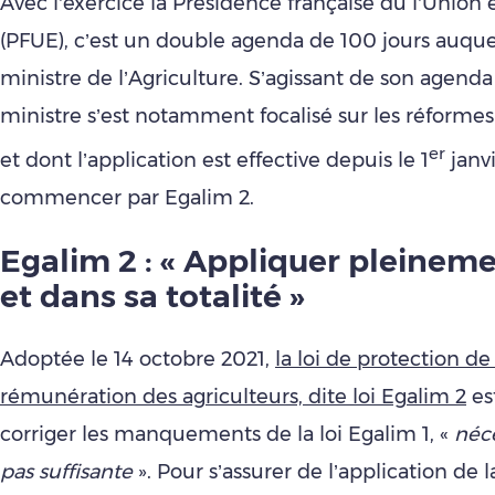
Avec l’exercice la Présidence française du l’Unio
(PFUE), c’est un double agenda de 100 jours auquel 
ministre de l’Agriculture. S’agissant de son agenda 
ministre s’est notamment focalisé sur les réformes
er
et dont l’application est effective depuis le 1
janvi
commencer par Egalim 2.
Egalim 2 : « Appliquer pleinemen
et dans sa totalité »
Adoptée le 14 octobre 2021,
la loi de protection de 
rémunération des agriculteurs, dite loi Egalim 2
es
corriger les manquements de la loi Egalim 1, «
néc
pas suffisante
». Pour s’assurer de l’application de la 