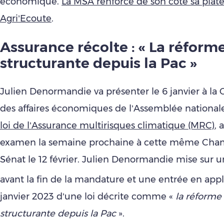
économique.
La MSA renforce de son côté sa plat
Agri’Ecoute
.
Assurance récolte : « La réforme
structurante depuis la Pac »
Julien Denormandie va présenter le 6 janvier à l
des affaires économiques de l’Assemblée nationa
loi de l’Assurance multirisques climatique (MRC)
, 
examen la semaine prochaine à cette même Cham
Sénat le 12 février. Julien Denormandie mise sur 
avant la fin de la mandature et une entrée en appli
janvier 2023 d’une loi décrite comme «
la réforme 
structurante depuis la Pac
».