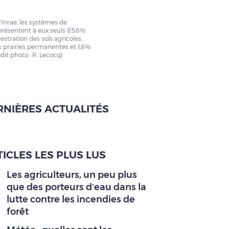
’Inrae, les systèmes de
présentent à eux seuls 85,6%
stration des sols agricoles,
s prairies permanentes et 1,8%
dit photo : R. Lecocq)
RNIÈRES ACTUALITÉS
ICLES LES PLUS LUS
Les agriculteurs, un peu plus
que des porteurs d’eau dans la
lutte contre les incendies de
forêt