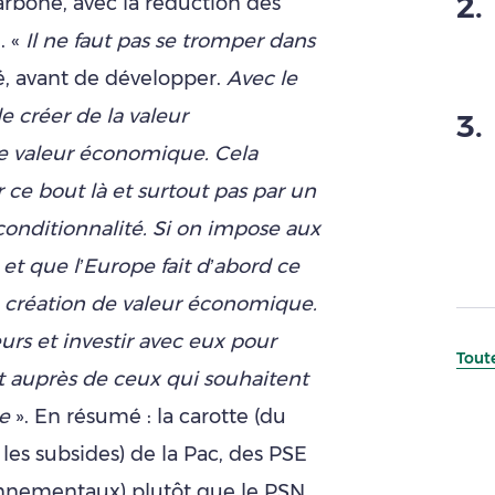
2
.
rbone, avec la réduction des
. «
Il ne faut pas se tromper dans
ré, avant de développer.
Avec le
 créer de la valeur
3
.
e valeur économique. Cela
 ce bout là et surtout pas par un
 conditionnalité. Si on impose aux
 et que l’Europe fait d’abord ce
e création de valeur économique.
urs et investir avec eux pour
Toute
nt auprès de ceux qui souhaitent
e
». En résumé : la carotte (du
les subsides) de la Pac, des PSE
onnementaux) plutôt que le PSN