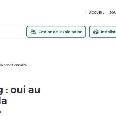
ACCUEIL
JO
Gestion de l'exploitation
Installa
En savoir pl
la conditionnalité
 : oui au
la
é