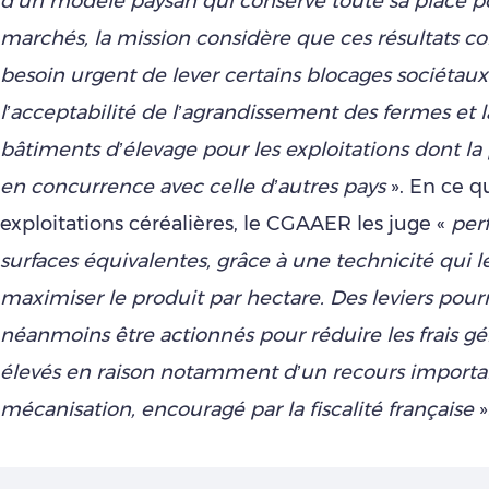
d’un modèle paysan qui conserve toute sa place p
marchés, la mission considère que ces résultats c
besoin urgent de lever certains blocages sociétaux 
l’acceptabilité de l’agrandissement des fermes et l
bâtiments d’élevage pour les exploitations dont la
en concurrence avec celle d’autres pays
». En ce q
exploitations céréalières, le CGAAER les juge «
per
surfaces équivalentes, grâce à une technicité qui 
maximiser le produit par hectare. Des leviers pour
néanmoins être actionnés pour réduire les frais gé
élevés en raison notamment d’un recours importan
mécanisation, encouragé par la fiscalité française
»