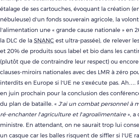
étalage de ses cartouches, évoquant la création (e
nébuleuse) d’un fonds souverain agricole, la volont
l’alimentation une « grande cause nationale » en 2
la DLC de la
SNANC
est ultra-passée), de relever l
et 20% de produits sous label et bio dans les cant
(plutôt que de contraindre leur respect) ou encore
clauses-miroirs nationales avec des LMR à zéro pou
interdits en Europe si l’UE ne s’exécute pas. Ah…
en juin prochain pour la conclusion des conférenc
du plan de bataille. «
J’ai un combat personnel à m
ré-enchanter l’agriculture et l’agroalimentaire
», a 
ministre. En attendant, on ne saurait trop lui consei
un casque car les balles risquent de siffler si l’UE r